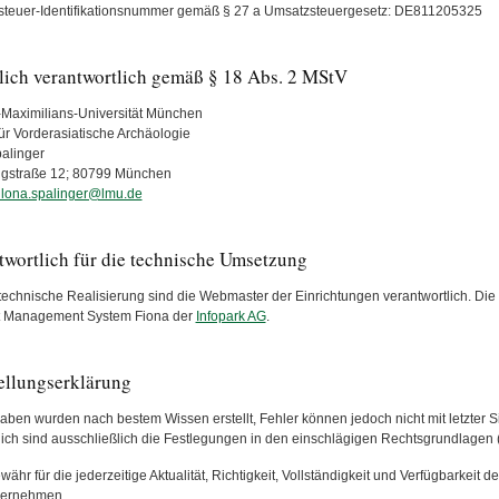
teuer-Identifikationsnummer gemäß § 27 a Umsatzsteuergesetz: DE811205325
tlich verantwortlich gemäß § 18 Abs. 2 MStV
Maximilians-Universität München
 für Vorderasiatische Archäologie
palinger
ngstraße 12; 80799 München
ilona.spalinger@lmu.de
twortlich für die technische Umsetzung
 technische Realisierung sind die Webmaster der Einrichtungen verantwortlich. Die 
t Management System Fiona der
Infopark AG
.
tellungserklärung
aben wurden nach bestem Wissen erstellt, Fehler können jedoch nicht mit letzter 
lich sind ausschließlich die Festlegungen in den einschlägigen Rechtsgrundlagen
ähr für die jederzeitige Aktualität, Richtigkeit, Vollständigkeit und Verfügbarkeit d
bernehmen.