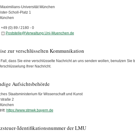
Maximilians-Universität München
ster-Scholl-Platz 1
München
:
+49 (0) 89 / 2180 - 0
:
Poststelle@Verwaltung.Uni-Muenchen.de
ise zur verschlüsselten Kommunikation
Fall, dass Sie eine verschlüsselte Nachricht an uns senden wollen, benutzen Sie bit
Verschlüsselung Ihrer Nachricht.
ndige Aufsichtsbehörde
ches Staatsministerium für Wissenschaft und Kunst
rstraße 2
München
itt:
https://www.stmwk.bayern.de
zsteuer-Identifikationsnummer der LMU