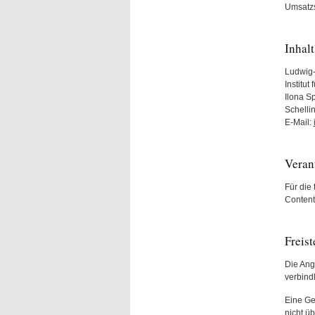
Umsatzs
Inhal
Ludwig-
Institut
Ilona S
Schelli
E-Mail:
Veran
Für die
Conten
Freis
Die Ang
verbind
Eine Gew
nicht ü