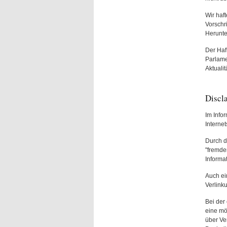
Wir haft
Vorschr
Herunte
Der Haf
Parlame
Aktualit
Discl
Im Info
Interne
Durch d
"fremden
Informa
Auch ei
Verlink
Bei der
eine mö
über Ve