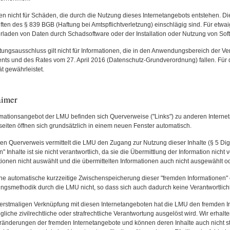
en nicht für Schäden, die durch die Nutzung dieses Internetangebots entstehen. Die
iften des § 839 BGB (Haftung bei Amtspflichtverletzung) einschlägig sind. Für etwa
rladen von Daten durch Schadsoftware oder der Installation oder Nutzung von Softw
tungsausschluss gilt nicht für Informationen, die in den Anwendungsbereich der 
nts und des Rates vom 27. April 2016 (Datenschutz-Grundverordnung) fallen. Für di
ät gewährleistet.
aimer
rmationsangebot der LMU befinden sich Querverweise ("Links") zu anderen Internet
tseiten öffnen sich grundsätzlich in einem neuen Fenster automatisch.
en Querverweis vermittelt die LMU den Zugang zur Nutzung dieser Inhalte (§ 5 Dig
" Inhalte ist sie nicht verantwortlich, da sie die Übermittlung der Information nicht
tionen nicht auswählt und die übermittelten Informationen auch nicht ausgewählt od
ne automatische kurzzeitige Zwischenspeicherung dieser "fremden Informationen" 
ungsmethodik durch die LMU nicht, so dass sich auch dadurch keine Verantwortlichke
 erstmaligen Verknüpfung mit diesen Internetangeboten hat die LMU den fremden Inh
gliche zivilrechtliche oder strafrechtliche Verantwortung ausgelöst wird. Wir erhal
ränderungen der fremden Internetangebote und können deren Inhalte auch nicht s