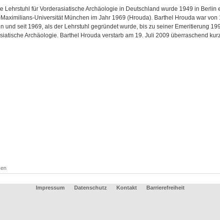
e Lehrstuhl für Vorderasiatische Archäologie in Deutschland wurde 1949 in Berlin e
Maximilians-Universität München im Jahr 1969 (Hrouda). Barthel Hrouda war von 1
 und seit 1969, als der Lehrstuhl gegründet wurde, bis zu seiner Emeritierung 199
siatische Archäologie. Barthel Hrouda verstarb am 19. Juli 2009 überraschend kur
ken
Impressum
Datenschutz
Kontakt
Barrierefreiheit