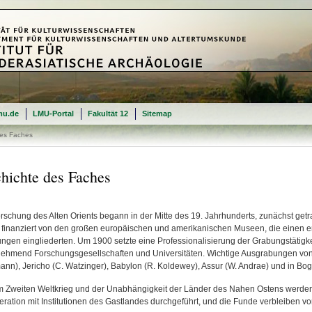
mu.de
LMU-Portal
Fakultät 12
Sitemap
es Faches
hichte des Faches
orschung des Alten Orients begann in der Mitte des 19. Jahrhunderts, zunächst ge
h finanziert von den großen europäischen und amerikanischen Museen, die einen er
gen eingliederten. Um 1900 setzte eine Professionalisierung der Grabungstätigke
ehmend Forschungsgesellschaften und Universitäten. Wichtige Ausgrabungen von d
ann), Jericho (C. Watzinger), Babylon (R. Koldewey), Assur (W. Andrae) und in Boga
m Zweiten Weltkrieg und der Unabhängigkeit der Länder des Nahen Ostens werd
ration mit Institutionen des Gastlandes durchgeführt, und die Funde verbleiben vor