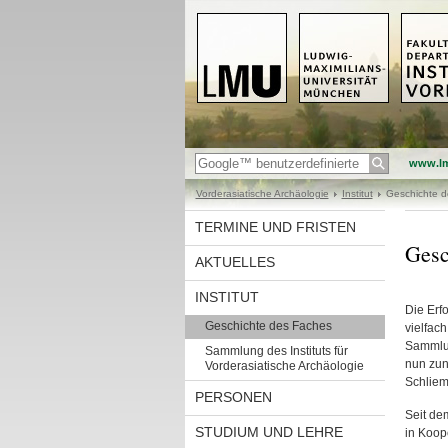
www.l
Vorderasiatische Archäologie
Institut
Geschichte d
TERMINE UND FRISTEN
Gesc
AKTUELLES
INSTITUT
Die Erf
Geschichte des Faches
vielfac
Sammlun
Sammlung des Instituts für
nun zun
Vorderasiatische Archäologie
Schliem
PERSONEN
Seit de
STUDIUM UND LEHRE
in Koope