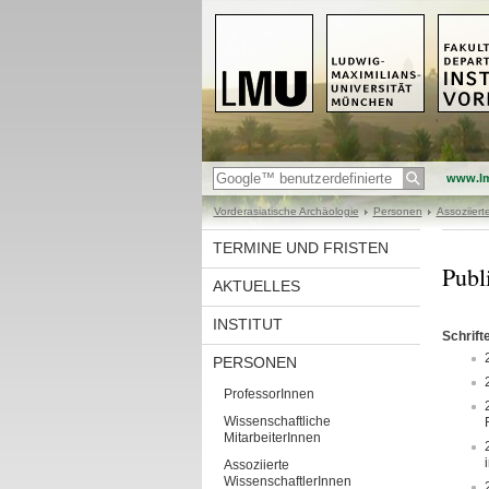
www.l
Vorderasiatische Archäologie
Personen
Assoziiert
TERMINE UND FRISTEN
Publ
AKTUELLES
INSTITUT
Schrift
PERSONEN
ProfessorInnen
Wissenschaftliche
MitarbeiterInnen
Assoziierte
WissenschaftlerInnen