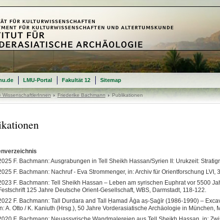
mu.de
LMU-Portal
Fakultät 12
Sitemap
e WissenschaftlerInnen
Friederike Bachmann
Publikationen
ikationen
enverzeichnis
2025 F. Bachmann: Ausgrabungen in Tell Sheikh Hassan/Syrien II: Urukzeit: Stratigr
2025 F. Bachmann: Nachruf - Eva Strommenger, in: Archiv für Orientforschung LVI, 
2023 F. Bachmann: Tell Sheikh Hassan – Leben am syrischen Euphrat vor 5500 Jahre
Festschrift 125 Jahre Deutsche Orient-Gesellschaft, WBS, Darmstadt, 118-122.
2022 F. Bachmann: Tall Durdara and Tall Ḥamad Āġa aṣ-Ṣaġīr (1986-1990) – Excavat
in: A. Otto / K. Kaniuth (Hrsg.), 50 Jahre Vorderasiatische Archäologie in München
2020 F. Bachmann: Neuassyrische Wandmalereien aus Tell Sheikh Hassan, in: Zwi