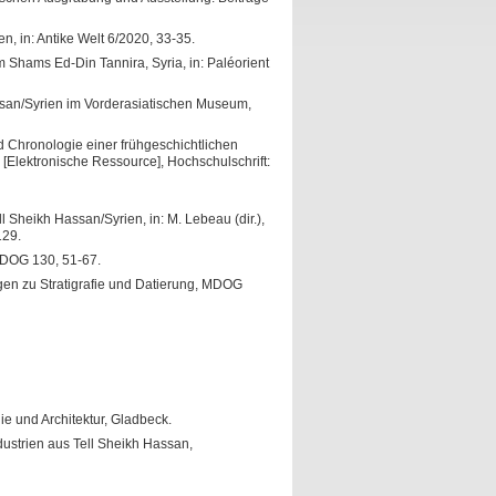
n, in: Antike Welt 6/2020, 33-35.
m Shams Ed-Din Tannira, Syria, in: Paléorient
san/Syrien im Vorderasiatischen Museum,
 Chronologie einer frühgeschichtlichen
[Elektronische Ressource], Hochschulschrift:
Sheikh Hassan/Syrien, in: M. Lebeau (dir.),
129.
MDOG 130, 51-67.
gen zu Stratigrafie und Datierung, MDOG
ie und Architektur, Gladbeck.
dustrien aus Tell Sheikh Hassan,