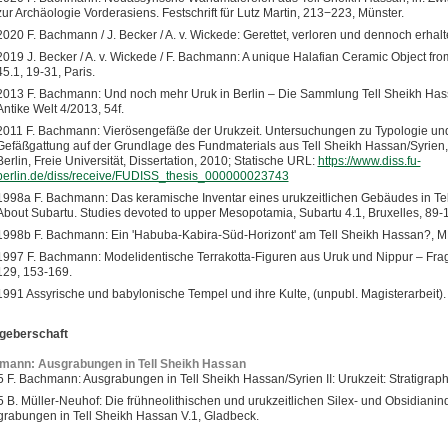
zur Archäologie Vorderasiens. Festschrift für Lutz Martin, 213−223, Münster.
2020 F. Bachmann / J. Becker / A. v. Wickede: Gerettet, verloren und dennoch erhalte
2019 J. Becker / A. v. Wickede / F. Bachmann: A unique Halafian Ceramic Object fro
45.1, 19-31, Paris.
2013 F. Bachmann: Und noch mehr Uruk in Berlin – Die Sammlung Tell Sheikh Has
Antike Welt 4/2013, 54f.
2011 F. Bachmann: Vierösengefäße der Urukzeit. Untersuchungen zu Typologie und
Gefäßgattung auf der Grundlage des Fundmaterials aus Tell Sheikh Hassan/Syrien, 
Berlin, Freie Universität, Dissertation, 2010; Statische URL:
https://www.diss.fu-
berlin.de/diss/receive/FUDISS_thesis_000000023743
1998a F. Bachmann: Das keramische Inventar eines urukzeitlichen Gebäudes in Tell 
About Subartu. Studies devoted to upper Mesopotamia, Subartu 4.1, Bruxelles, 89-
1998b F. Bachmann: Ein 'Habuba-Kabira-Süd-Horizont' am Tell Sheikh Hassan?, 
1997 F. Bachmann: Modelidentische Terrakotta-Figuren aus Uruk und Nippur – Fra
129, 153-169.
1991 Assyrische und babylonische Tempel und ihre Kulte, (unpubl. Magisterarbeit).
geberschaft
mann: Ausgrabungen in Tell Sheikh Hassan
 F. Bachmann: Ausgrabungen in Tell Sheikh Hassan/Syrien II: Urukzeit: Stratigraph
 B. Müller-Neuhof: Die frühneolithischen und urukzeitlichen Silex- und Obsidianin
rabungen in Tell Sheikh Hassan V.1, Gladbeck.