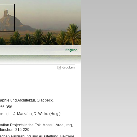
English
drucken
aphie und Architektur, Gladbeck.
356-358.
n, in: J. Marzahn, D. Wicke (Hrsg.),
ion Projects in the Eski Mossul-Area, Iraq,
, München, 215-220.
schen Ausgrabung und Ausstellung. Beiträge