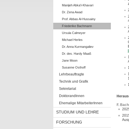
Manijeh Abka'i-Khavari
Dr. Zena Awad
Prof. Abbas Al-Hussainy
Friederike Bachmann
Ursula Calmeyer
Michael Herles
Dr. Anna Kurmangaliev
Dr. des. Hardy Maaß
Jane Moon
Susanne Osthoff
Lehrbeauftragte
Technik und Grafik
Sekretariat
DoktorandInnen
Heraus
Ehemalige MitarbeiterInnen
F. Bach
2025
STUDIUM UND LEHRE
2015
Ausg
FORSCHUNG