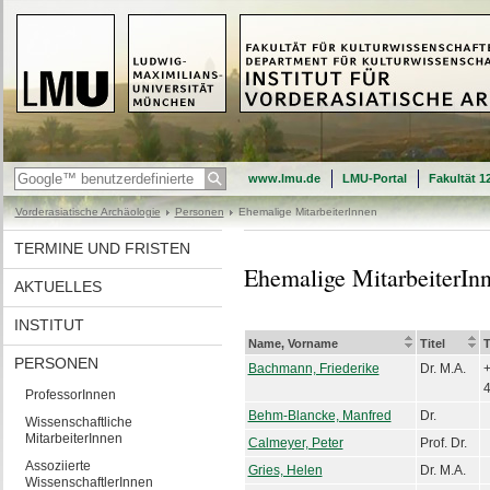
www.lmu.de
LMU-Portal
Fakultät 1
Vorderasiatische Archäologie
Personen
Ehemalige MitarbeiterInnen
TERMINE UND FRISTEN
Ehemalige MitarbeiterIn
AKTUELLES
INSTITUT
Name, Vorname
Titel
T
PERSONEN
Bachmann, Friederike
Dr. M.A.
+
ProfessorInnen
Behm-Blancke, Manfred
Dr.
Wissenschaftliche
MitarbeiterInnen
Calmeyer, Peter
Prof. Dr.
Assoziierte
Gries, Helen
Dr. M.A.
WissenschaftlerInnen