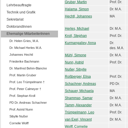
Gruber, Martin
Prof. Dr.
Lehrbeauftragte
Halama, Simon
Dr. M.A.
Technik und Grafik
Hechtl, Johannes
MA
Sekretariat
DoktorandInnen
Herles, Michael
Dr. M.A.
Ehemalige MitarbeiterInnen
Kroll, Stephan
Prof. Dr.
Dr. Helen Gries, M.A.
Kurmangaliev, Anna
Dr.
Dr. Michael Herles M.A.
des. M.A.
Johannes Hechtl
Mühl, Simone
Dr. M.A.
Friederike Bachmann
Nunn, Astrid
Prof. Dr.
Dr. Manfred Behm-Blancke
Nußer, Sibylle
Prof. Martin Gruber
Roßberger, Elisa
Prof. Dr.
Prof. Leo Trümpelmann †
Schachner, Andreas
PD Dr.
Prof. Peter Calmeyer †
Schauer, Michaela
MA
Prof. Stephan Kroll
Shammas, Samar
Dr. M.A.
PD Dr. Andreas Schachner
Tamm, Alexander
Dr. M.A.
Prof. Astrid Nunn
Trümpelmann, Leo
Prof. Dr.
Sibylle Nußer
van Exel, Vincent
Dr. M.A.
Cornelie Wolff
Wolff, Cornelie