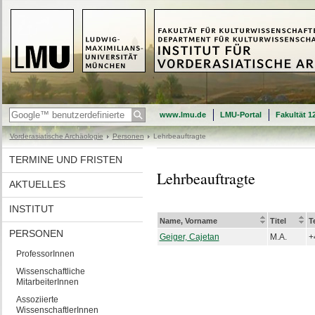
www.lmu.de
LMU-Portal
Fakultät 1
Vorderasiatische Archäologie
Personen
Lehrbeauftragte
TERMINE UND FRISTEN
Lehrbeauftragte
AKTUELLES
INSTITUT
Name, Vorname
Titel
T
PERSONEN
Geiger, Cajetan
M.A.
+
ProfessorInnen
Wissenschaftliche
MitarbeiterInnen
Assoziierte
WissenschaftlerInnen