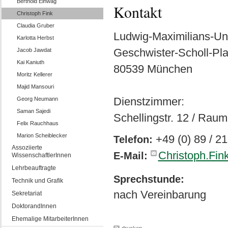
Berthold Einwag
Kontakt
Christoph Fink
Claudia Gruber
Ludwig-Maximilians-Un
Karlotta Herbst
Geschwister-Scholl-Pla
Jacob Jawdat
Kai Kaniuth
80539 München
Moritz Kellerer
Majid Mansouri
Dienstzimmer:
Georg Neumann
Saman Sajedi
Schellingstr. 12 / Rau
Felix Rauchhaus
Marion Scheiblecker
+49 (0) 89 / 2
Telefon:
Assoziierte
Christoph.Fi
E-Mail:
WissenschaftlerInnen
Lehrbeauftragte
Sprechstunde:
Technik und Grafik
nach Vereinbarung
Sekretariat
DoktorandInnen
Ehemalige MitarbeiterInnen