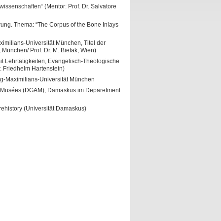
issenschaften“ (Mentor: Prof. Dr. Salvatore
rung. Thema: “The Corpus of the Bone Inlays
milians-Universität München, Titel der
o, München/ Prof. Dr. M. Bietak, Wien)
t Lehrtätigkeiten, Evangelisch-Theologische
r. Friedhelm Hartenstein)
ig-Maximilians-Universität München
des Musées (DGAM), Damaskus im Deparetment
ehistory (Universität Damaskus)