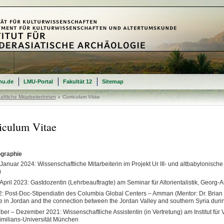
mu.de
LMU-Portal
Fakultät 12
Sitemap
ftliche MitarbeiterInnen
Curriculum Vitae
iculum Vitae
graphie
 Januar 2024: Wissenschaftliche Mitarbeiterin im Projekt Ur III- und altbabylonische
)
 April 2023: Gastdozentin (Lehrbeauftragte) am Seminar für Altorientalistik, Georg-
: Post-Doc-Stipendiatin des Columbia Global Centers – Amman (Mentor: Dr. Brian 
 in Jordan and the connection between the Jordan Valley and southern Syria duri
ber – Dezember 2021: Wissenschaftliche Assistentin (in Vertretung) am Institut für
milians-Universität München