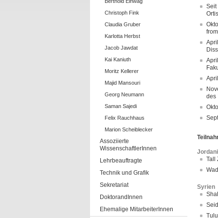
Berthold Einwag
Seit
Christoph Fink
Ortis
Okto
Claudia Gruber
from
Karlotta Herbst
Apri
Jacob Jawdat
Diss
Kai Kaniuth
Apri
Faku
Moritz Kellerer
Apri
Majid Mansouri
Nove
Georg Neumann
des 
Saman Sajedi
Okto
Sept
Felix Rauchhaus
Marion Scheiblecker
Teilna
Assoziierte
WissenschaftlerInnen
Jordan
Tall
Lehrbeauftragte
Wadi
Technik und Grafik
Sekretariat
Syrien
Shah
DoktorandInnen
Seid
Ehemalige MitarbeiterInnen
Tulu