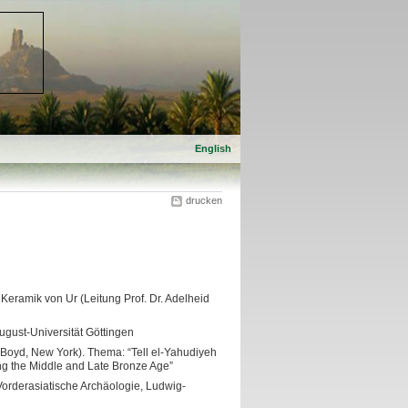
English
drucken
 Keramik von Ur (Leitung Prof. Dr. Adelheid
August-Universität Göttingen
Boyd, New York). Thema: “Tell el-Yahudiyeh
ng the Middle and Late Bronze Age”
 Vorderasiatische Archäologie, Ludwig-