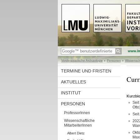
www.l
Vorderasiatische Archäologie
Personen
Wissenscha
TERMINE UND FRISTEN
Curr
AKTUELLES
INSTITUT
Kurzbio
Seit
PERSONEN
Otto
ProfessorInnen
Seit
Wissenschaftliche
2022
MitarbeiterInnen
Ware
Okto
Albert Dietz
Maxi