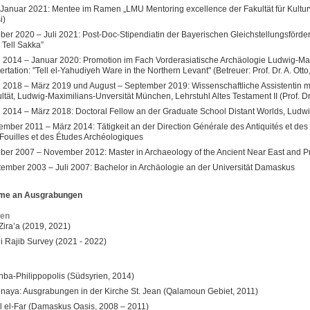
 Januar 2021: Mentee im Ramen „LMU Mentoring excellence der Fakultät für Kulturw
i)
ber 2020 – Juli 2021: Post-Doc-Stipendiatin der Bayerischen Gleichstellungsförde
 Tell Sakka”
l 2014 – Januar 2020: Promotion im Fach Vorderasiatische Archäologie Ludwig-Maxi
ertation: "Tell el-Yahudiyeh Ware in the Northern Levant" (Betreuer: Prof. Dr. A. Ott
l 2018 – März 2019 und August – September 2019: Wissenschaftliche Assistentin mi
ltät, Ludwig-Maximilians-Unversität München, Lehrstuhl Altes Testament II (Prof. D
l 2014 – März 2018: Doctoral Fellow an der Graduate School Distant Worlds, Ludw
mber 2011 – März 2014: Tätigkeit an der Direction Générale des Antiquités et 
Fouilles et des Études Archéologiques
ber 2007 – November 2012: Master in Archaeology of the Ancient Near East and Pr
ember 2003 – Juli 2007: Bachelor in Archäologie an der Universität Damaskus
hme an Ausgrabungen
ien
 Zira’a (2019, 2021)
 Rajib Survey (2021 - 2022)
ba-Philippopolis (Südsyrien, 2014)
naya: Ausgrabungen in der Kirche St. Jean (Qalamoun Gebiet, 2011)
l el-Far (Damaskus Oasis, 2008 – 2011)