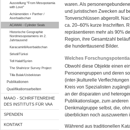
Ausstellung "From Mesopotamia
waren. Als personengebundene A
with Love"
und juristischen Zwecken auf b
Achämeniden + Parther /
Tonverschlüssen abgerollt. Nach
Aserbaidschan
ca. 20–60% kurze Inschriften. R
ACAWAI - Cylinder Seals
repräsentieren mehr als 90% de
Historische Geographie
Nordmesopotamiens im 2.
Region, ihre Gesamtzahl beläuf
Jahrtausend
die hunderttausend Bilder.
Karacamirli/Aserbaidschan
Sirkeli/Türkei
Welches Forschungspotential 
Tell Halaf/Syrien
Obwohl diese Objekte einen ei
The Shahrizor Survey Project
Personengruppen und deren sozia
Tilla Bulak/Usbekistan
(inter-)kulturelle Verflechtungen
Publikationen
Kreis von Spezialisten zugängli
Qualifikationsarbeiten
an der disparaten und heteroge
MAAO - SCHRIFTENREIHE
Publikationslage, zum anderen 
DES INSTITUTS FÜR VAA
Denkmalgruppe selbst, die, ohne
SPENDEN
überblicken noch auszuwerten i
KONTAKT
Während aus traditionellen Kat