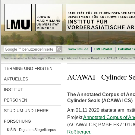
www.lmu.de
LMU-Portal
Fakultät 1
Vorderasiatische Archäologie
Forschung
Abgeschlossene Projekte
ACAWAI - Cylinder S
TERMINE UND FRISTEN
ACAWAI - Cylinder Se
AKTUELLES
INSTITUT
The Annotated Corpus of Anc
PERSONEN
Cylinder Seals (ACAWAI-CS)
Am 01.11.2020 startete am Insti
STUDIUM UND LEHRE
Projekt
Annotated Corpus of Anc
FORSCHUNG
(ACAWAI-CS; BMBF-FKZ: 01UG2
KIŠIB - Digitales Siegelkorpus
Roßberger.