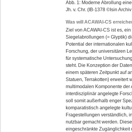
Abb. 1: Moderne Abrollung eines
Jh. v. Chr. (IB-1378 ©Isin Arc
Was will ACAWAI-CS erreiche
Ziel von ACAWAI-CS ist es, ein
Siegelabrollungen (= Glyptik) di
Potential der internationalen ku
Forschung, der universitären Leh
für systematische Untersuchun
steht. Die Konzeption der Daten
einem späteren Zeitpunkt auf an
Statuen, Terrakotten) erweitert
multimodalen Komponente der Art
interdisziplinär angelegte Fors
soll somit außerhalb enger Spez
komparatistisch angelegte kultu
Fragestellungen verständlich, i
nutzbar gemacht werden. Dieses
eingeschränkte Zugänglichkeit 