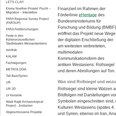
LET'S CLAY!
Finanziert im Rahmen der
Emmy Noether-Projekt: Flucht –
Migration – Interaktion
Förderlinie
eHeritage
des
FARA Regional Survey Project
Bundesministeriums für
(FARSUP)
Forschung und Bildung (BMBF)
FARA Feldforschungen
eröffnet das Projekt neue Wege
Feste in den
der digitalen Erschließung der
frühbronzezeitlichen
Stadtstaaten Mesopotamiens
am weitesten verbreiteten,
Isin/Irak
multimodalen
KALAM
Kommunikationsform des
Fachtagungen
antiken Westasiens: Rollsiegel
METROLOGIA
und deren Abrollungen auf Ton.
Tall Bazi/Syrien
Was sind Rollsiegel und woz
UR
Rollsiegel sind kleine Walzen au
UR-3D
Bildfolgen mit Darstellungen vo
Ur Keramik
Symbolen eingeschnitten sind, u
Wadi Rajib Archaeological
Project - Jordanien
Kulturen Westasiens (spätes 4. bi
Abgeschlossene Projekte
und Syrien, ebenso im Iran, Anat