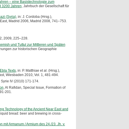
rfahren – eine Basistechnologie zum
nd 3200 Jahren
, Jahrbuch der Gesellschaft für
azi (Syria)
, in: J. Cordoba (Hrsg.),
r East, Madrid 2006, Madrid 2008, 741–753.
12, 2009, 225–228.
emish und Tuttul zur Mittleren und Späten
suchungen zur historischen Geographie
 Ebla Texts
, in: P. Matthiae et al. (Hrsg.),
East, Wiesbaden 2010, Vol. 1, 481-494.
 Syrie IV (2010) 171-174.
ion
, Al Rafidan, Special Issue, Formation of
191-201.
wing Technology of the Ancient Near East and
Liquid bread: beer and brewing in cross-
on mit Armanum / Armium des 24./23. Jh. v.