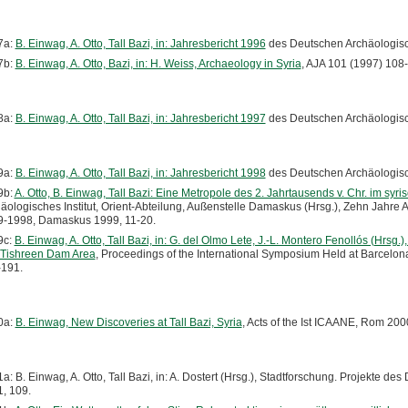
7a:
B. Einwag, A. Otto, Tall Bazi, in: Jahresbericht 1996
des Deutschen Archäologisch
7b:
B. Einwag, A. Otto, Bazi, in: H. Weiss, Archaeology in Syria
, AJA 101 (1997) 108-
8a:
B. Einwag, A. Otto, Tall Bazi, in: Jahresbericht 1997
des Deutschen Archäologisch
9a:
B. Einwag, A. Otto, Tall Bazi, in: Jahresbericht 1998
des Deutschen Archäologisch
9b:
A. Otto, B. Einwag, Tall Bazi: Eine Metropole des 2. Jahrtausends v. Chr. im syri
äologisches Institut, Orient-Abteilung, Außenstelle Damaskus (Hrsg.), Zehn Jahr
-1998, Damaskus 1999, 11-20.
9c:
B. Einwag, A. Otto, Tall Bazi, in: G. del Olmo Lete, J.-L. Montero Fenollós (Hrsg
 Tishreen Dam Area
, Proceedings of the International Symposium Held at Barcelon
191.
0a:
B. Einwag, New Discoveries at Tall Bazi, Syria
, Acts of the Ist ICAANE, Rom 200
a: B. Einwag, A. Otto, Tall Bazi, in: A. Dostert (Hrsg.), Stadtforschung. Projekte des
, 109.