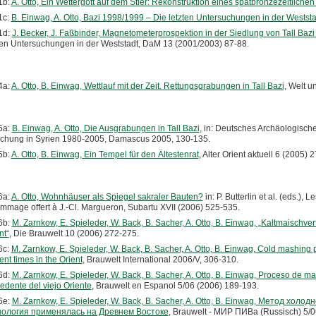
1b:
A. Otto, Ein Wettergott auf dem Stier: Rekonstruktion eines spätbronzezeitliche
1c:
B. Einwag, A. Otto, Bazi 1998/1999 – Die letzten Untersuchungen in der Weststa
1d:
J. Becker, J. Faßbinder, Magnetometerprospektion in der Siedlung von Tall Bazi 
ten Untersuchungen in der Weststadt, DaM 13 (2001/2003) 87-88.
4a:
A. Otto, B. Einwag, Wettlauf mit der Zeit. Rettungsgrabungen in Tall Bazi
, Welt u
5a:
B. Einwag, A. Otto, Die Ausgrabungen in Tall Bazi
, in: Deutsches Archäologische
chung in Syrien 1980-2005, Damascus 2005, 130-135.
5b:
A. Otto, B. Einwag, Ein Tempel für den Ältestenrat
, Alter Orient aktuell 6 (2005) 
6a:
A. Otto, Wohnhäuser als Spiegel sakraler Bauten?
in: P. Butterlin et al. (eds.
mmage offert à J.-Cl. Margueron, Subartu XVII (2006) 525-535.
6b:
M. Zarnkow, E. Spieleder, W. Back, B. Sacher, A. Otto, B. Einwag, „Kaltmaischve
nt“
, Die Brauwelt 10 (2006) 272-275.
6c:
M. Zarnkow, E. Spieleder, W. Back, B. Sacher, A. Otto, B. Einwag, Cold mashing 
ent times in the Orient
, Brauwelt International 2006/V, 306-310.
6d:
M. Zarnkow, E. Spieleder, W. Back, B. Sacher, A. Otto, B. Einwag, Proceso de ma
edente del viejo Oriente
, Brauwelt en Espanol 5/06 (2006) 189-193.
6e:
M. Zarnkow, E. Spieleder, W. Back, B. Sacher, A. Otto, B. Einwag, Метод хол
нология применялась на Древнем Востоке
, Brauwelt - МИР ПИВа (Russisch) 5/0