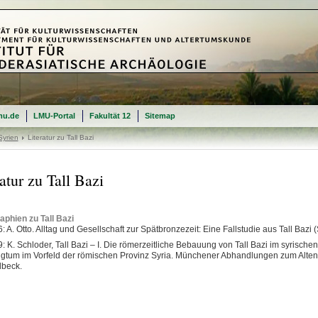
mu.de
LMU-Portal
Fakultät 12
Sitemap
Syrien
Literatur zu Tall Bazi
atur zu Tall Bazi
phien zu Tall Bazi
: A. Otto. Alltag und Gesellschaft zur Spätbronzezeit: Eine Fallstudie aus Tall Bazi
: K. Schloder, Tall Bazi – I. Die römerzeitliche Bebauung von Tall Bazi im syrische
igtum im Vorfeld der römischen Provinz Syria. Münchener Abhandlungen zum Alten
beck.