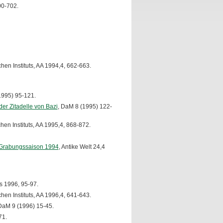
00-702.
hen Instituts, AA 1994,4, 662-663.
1995) 95-121.
er Zitadelle von Bazi
, DaM 8 (1995) 122-
en Instituts, AA 1995,4, 868-872.
er Grabungssaison 1994
, Antike Welt 24,4
s 1996, 95-97.
en Instituts, AA 1996,4, 641-643.
DaM 9 (1996) 15-45.
71.