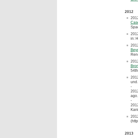
2012
201
Case
Spac
201
in: 
201
Bey
Renc
201
Bro
54th
2012
und 
-
2012
ago.
-
201
Kani
201
(htt
2013