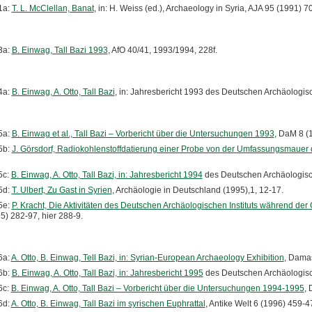
1a:
T. L. McClellan, Banat
, in: H. Weiss (ed.), Archaeology in Syria, AJA 95 (1991) 7
3a:
B. Einwag, Tall Bazi 1993
, AfO 40/41, 1993/1994, 228f.
4a:
B. Einwag, A. Otto, Tall Bazi
, in: Jahresbericht 1993 des Deutschen Archäologisc
5a:
B. Einwag et al., Tall Bazi – Vorbericht über die Untersuchungen 1993
, DaM 8 (
5b:
J. Görsdorf, Radiokohlenstoffdatierung einer Probe von der Umfassungsmauer d
5c:
B. Einwag, A. Otto, Tall Bazi, in: Jahresbericht 1994
des Deutschen Archäologisch
5d:
T. Ulbert, Zu Gast in Syrien
, Archäologie in Deutschland (1995),1, 12-17.
5e:
P. Kracht, Die Aktivitäten des Deutschen Archäologischen Instituts während d
5) 282-97, hier 288-9.
6a:
A. Otto, B. Einwag, Tell Bazi, in: Syrian-European Archaeology Exhibition
, Dama
6b:
B. Einwag, A. Otto, Tall Bazi, in: Jahresbericht 1995
des Deutschen Archäologisch
6c:
B. Einwag, A. Otto, Tall Bazi – Vorbericht über die Untersuchungen 1994-1995
, 
6d:
A. Otto, B. Einwag, Tall Bazi im syrischen Euphrattal
, Antike Welt 6 (1996) 459-4