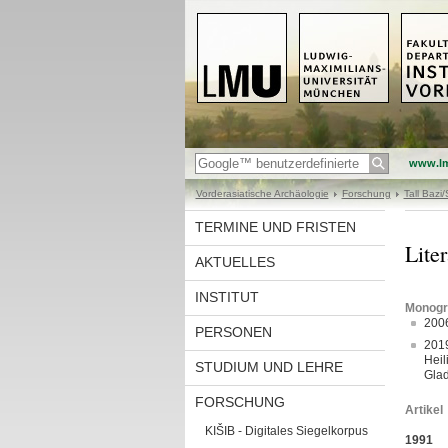
www.l
Vorderasiatische Archäologie
Forschung
Tall Bazi/
TERMINE UND FRISTEN
Liter
AKTUELLES
INSTITUT
Monogra
2006
PERSONEN
2019
Heil
STUDIUM UND LEHRE
Glad
FORSCHUNG
Artikel
KIŠIB - Digitales Siegelkorpus
1991