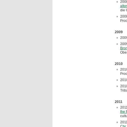
200
alto
die 
200
Proc
2009
200
200
Bron
Ober
2010
201
Proc
201
201
Trib
2011
201
the 
cult
201
Chr