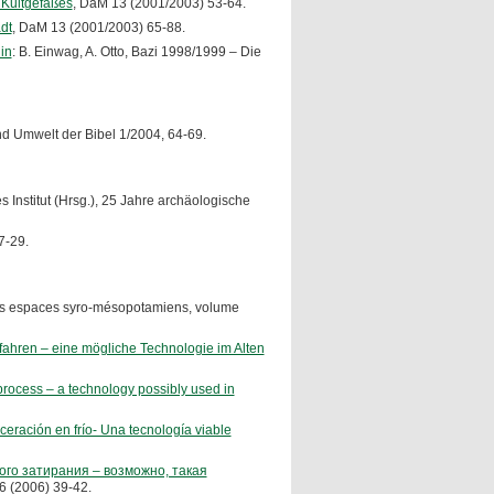
n Kultgefäßes
, DaM 13 (2001/2003) 53-64.
dt
, DaM 13 (2001/2003) 65-88.
in
: B. Einwag, A. Otto, Bazi 1998/1999 – Die
nd Umwelt der Bibel 1/2004, 64-69.
s Institut (Hrsg.), 25 Jahre archäologische
27-29.
), Les espaces syro-mésopotamiens, volume
rfahren – eine mögliche Technologie im Alten
process – a technology possibly used in
ceración en frío- Una tecnología viable
одного затирания – возможно, такая
6 (2006) 39-42.