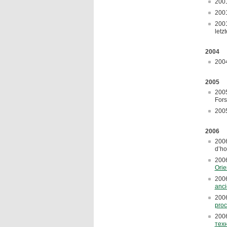
200
200
200
letz
2004
200
2005
200
Fors
200
2006
200
d’ho
200
Orie
200
anci
200
proc
200
тех