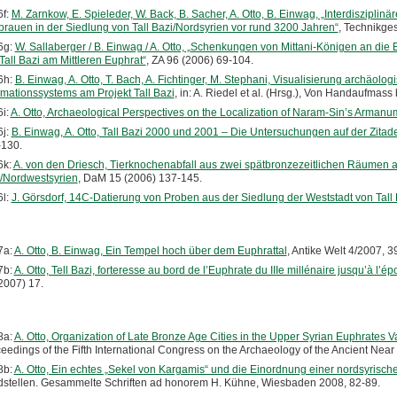
6f:
M. Zarnkow, E. Spieleder, W. Back, B. Sacher, A. Otto, B. Einwag, „Interdiszipli
brauen in der Siedlung von Tall Bazi/Nordsyrien vor rund 3200 Jahren“
, Technikge
6g:
W. Sallaberger / B. Einwag / A. Otto, „Schenkungen von Mittani-Königen an di
Tall Bazi am Mittleren Euphrat“
, ZA 96 (2006) 69-104.
6h:
B. Einwag, A. Otto, T. Bach, A. Fichtinger, M. Stephani, Visualisierung archäol
rmationssystems am Projekt Tall Bazi
, in: A. Riedel et al. (Hrsg.), Von Handaufmass
i:
A. Otto, Archaeological Perspectives on the Localization of Naram-Sin’s Armanu
6j:
B. Einwag, A. Otto, Tall Bazi 2000 und 2001 – Die Untersuchungen auf der Zitade
130.
6k:
A. von den Driesch, Tierknochenabfall aus zwei spätbronzezeitlichen Räumen auf
/Nordwestsyrien
, DaM 15 (2006) 137-145.
6l:
J. Görsdorf, 14C-Datierung von Proben aus der Siedlung der Weststadt von Tall 
7a:
A. Otto, B. Einwag, Ein Tempel hoch über dem Euphrattal
, Antike Welt 4/2007, 3
7b:
A. Otto, Tell Bazi, forteresse au bord de l’Euphrate du IIIe millénaire jusqu’à l’
2007) 17.
8a:
A. Otto, Organization of Late Bronze Age Cities in the Upper Syrian Euphrates Va
eedings of the Fifth International Congress on the Archaeology of the Ancient Nea
8b:
A. Otto, Ein echtes „Sekel von Kargamis“ und die Einordnung einer nordsyrisc
stellen. Gesammelte Schriften ad honorem H. Kühne, Wiesbaden 2008, 82-89.