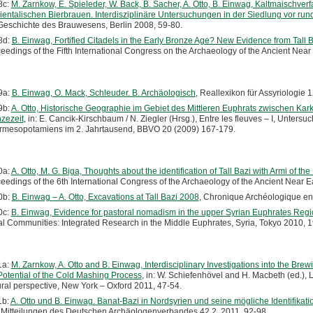
8c:
M. Zarnkow, E. Spieleder, W. Back, B. Sacher, A. Otto, B. Einwag, Kaltmaischve
rientalischen Bierbrauen. Interdisziplinäre Untersuchungen in der Siedlung vor ru
Geschichte des Brauwesens, Berlin 2008, 59-80.
8d:
B. Einwag, Fortified Citadels in the Early Bronze Age? New Evidence from Tall B
eedings of the Fifth International Congress on the Archaeology of the Ancient Nea
9a:
B. Einwag, O. Mack, Schleuder. B. Archäologisch
, Reallexikon für Assyriologie 
9b:
A. Otto, Historische Geographie im Gebiet des Mittleren Euphrats zwischen Kark
zezeit
, in: E. Cancik-Kirschbaum / N. Ziegler (Hrsg.), Entre les fleuves – I, Unter
mesopotamiens im 2. Jahrtausend, BBVO 20 (2009) 167-179.
0a:
A. Otto, M. G. Biga, Thoughts about the identification of Tall Bazi with Armi of the
eedings of the 6th International Congress of the Archaeology of the Ancient Near 
0b:
B. Einwag – A. Otto, Excavations at Tall Bazi 2008
, Chronique Archéologique en
0c:
B. Einwag, Evidence for pastoral nomadism in the upper Syrian Euphrates Reg
al Communities: Integrated Research in the Middle Euphrates, Syria, Tokyo 2010, 
1a:
M. Zarnkow, A. Otto and B. Einwag, Interdisciplinary Investigations into the Bre
Potential of the Cold Mashing Process
, in: W. Schiefenhövel and H. Macbeth (ed.), 
ural perspective, New York – Oxford 2011, 47-54.
1b:
A. Otto und B. Einwag. Banat-Bazi in Nordsyrien und seine mögliche Identifikati
.
Mitteilungen des Deutschen Archäologenverbandes 42.2, 2011, 92-98.