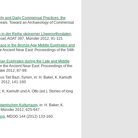
ity and Daily Commensal Practices: the
y Meals. Toward an Archaeology of Commensal
g in der Reihe steinerner Löwenorthostaten
,
D. Roaf, AOAT 397, Münster 2012, 91-115.
alace in the Bronze Age Middle Euphrates and
he Ancient Near East: Proceedings of the 54th
rian Euphrates during the Late and Middle
in the Ancient Near East: Proceedings of the
ake 2012, 87-99.
Tall Bazi, Syrien, in: H. Baker, K. Kaniuth
er 2012, 141-160.
 K. Kaniuth und A. Otto (ed.), Stories of long
potamischen Kulturraum
, in: H. Baker, K.
7, Münster 2012, 625-647.
ang
, MDOG 144 (2012) 133-160.