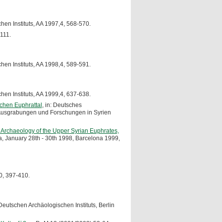
en Instituts, AA 1997,4, 568-570.
111.
en Instituts, AA 1998,4, 589-591.
en Instituts, AA 1999,4, 637-638.
schen Euphrattal
, in: Deutsches
e Ausgrabungen und Forschungen in Syrien
.), Archaeology of the Upper Syrian Euphrates,
a, January 28th - 30th 1998, Barcelona 1999,
0, 397-410.
 Deutschen Archäologischen Instituts, Berlin