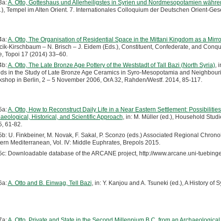
3a:
A. Otto, Gotteshaus und Allerheiligstes in Syrien und Nordmesopotamien während
.), Tempel im Alten Orient. 7. Internationales Colloquium der Deutschen Orient-Ge
4a:
A. Otto, The Organisation of Residential Space in the Mittani Kingdom as a Mirr
ik-Kirschbaum – N. Brisch – J. Eidem (Eds.), Constituent, Confederate, and Conq
e, Topoi 17 (2014) 33–60.
4b:
A. Otto, The Late Bronze Age Pottery of the Weststadt of Tall Bazi (North Syria)
, 
ds in the Study of Late Bronze Age Ceramics in Syro-Mesopotamia and Neighbourin
shop in Berlin, 2 – 5 November 2006, OrA 32, Rahden/Westf. 2014, 85-117.
5a:
A. Otto, How to Reconstruct Daily Life in a Near Eastern Settlement: Possibiliti
aeological, Historical, and Scientific Approach
, in: M. Müller (ed.), Household Stu
, 61-82.
b: U. Finkbeiner, M. Novak, F. Sakal, P. Sconzo (eds.) Associated Regional Chronol
ern Mediterranean, Vol. IV: Middle Euphrates, Brepols 2015.
c: Downloadable database of the ARCANE project, http://www.arcane.uni-tuebinge
6a:
A. Otto and B. Einwag, Tell Bazi
, in: Y. Kanjou and A. Tsuneki (ed.), A History of
7a:
A. Otto, Private and State in the Second Millennium B.C. from an Archaeological