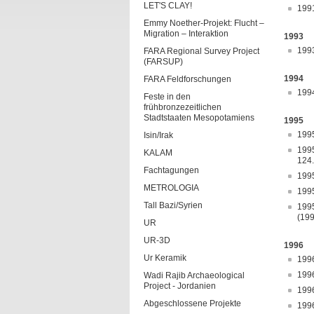
LET'S CLAY!
199
Emmy Noether-Projekt: Flucht –
Migration – Interaktion
1993
199
FARA Regional Survey Project
(FARSUP)
1994
FARA Feldforschungen
199
Feste in den
frühbronzezeitlichen
Stadtstaaten Mesopotamiens
1995
199
Isin/Irak
199
KALAM
124.
Fachtagungen
199
METROLOGIA
199
Tall Bazi/Syrien
199
(199
UR
UR-3D
1996
Ur Keramik
199
199
Wadi Rajib Archaeological
Project - Jordanien
199
Abgeschlossene Projekte
199