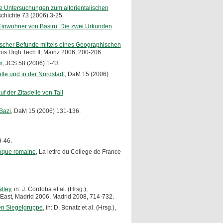
näre Untersuchungen zum altorientalischen
schichte 73 (2006) 3-25.
e Einwohner von Basiru. Die zwei Urkunden
ogischer Befunde mittels eines Geographischen
 bis High Tech II, Mainz 2006, 200-206.
m
, JCS 58 (2006) 1-43.
lle und in der Nordstadt
, DaM 15 (2006)
 der Zitadelle von Tall
Bazi
, DaM 15 (2006) 131-136.
9-46.
époque romaine
, La lettre du College de France
lley
, in: J. Cordoba et al. (Hrsg.),
r East, Madrid 2006, Madrid 2008, 714-732.
hen Siegelgruppe
, in: D. Bonatz et al. (Hrsg.),