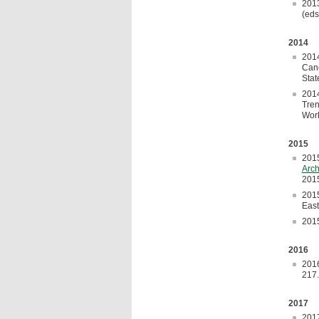
201
(eds
2014
201
Canc
Stat
201
Tren
Work
2015
201
Arch
2015
2015
East
2015
2016
201
217.
2017
201