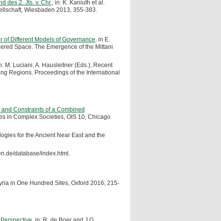
 des 2. Jts. v. Chr.
, in: K. Kaniuth et al.
sellschaft, Wiesbaden 2013, 355-383.
or of Different Models of Governance
, in E.
uered Space. The Emergence of the Mittani
in: M. Luciani, A. Hausleitner (Eds.), Recent
g Regions. Proceedings of the International
es and Constraints of a Combined
dies in Complex Societies, OIS 10, Chicago
ogies for the Ancient Near East and the
n.de/database/index.html.
 Syria in One Hundred Sites, Oxford 2016, 215-
 Perspective
, in: R. de Boer and J.G.