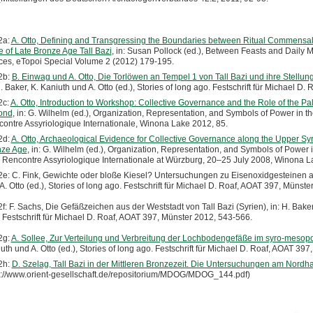
2a:
A. Otto, Defining and Transgressing the Boundaries between Ritual Commensal
 of Late Bronze Age Tall Bazi
, in: Susan Pollock (ed.), Between Feasts and Dail
es, eTopoi Special Volume 2 (2012) 179-195.
2b:
B. Einwag und A. Otto, Die Torlöwen an Tempel 1 von Tall Bazi und ihre Stellun
H. Baker, K. Kaniuth und A. Otto (ed.), Stories of long ago. Festschrift für Michael 
2c:
A. Otto, Introduction to Workshop: Collective Governance and the Role of the P
ond
, in: G. Wilhelm (ed.), Organization, Representation, and Symbols of Power in t
ontre Assyriologique Internationale, Winona Lake 2012, 85.
2d:
A. Otto, Archaeological Evidence for Collective Governance along the Upper Sy
nze Age
, in: G. Wilhelm (ed.), Organization, Representation, and Symbols of Power 
 Rencontre Assyriologique Internationale at Würzburg, 20–25 July 2008, Winona L
e: C. Fink, Gewichte oder bloße Kiesel? Untersuchungen zu Eisenoxidgesteinen aus 
A. Otto (ed.), Stories of long ago. Festschrift für Michael D. Roaf, AOAT 397, Münst
f: F. Sachs, Die Gefäßzeichen aus der Weststadt von Tall Bazi (Syrien), in: H. Baker,
 Festschrift für Michael D. Roaf, AOAT 397, Münster 2012, 543-566.
2g:
A. Sollee, Zur Verteilung und Verbreitung der Lochbodengefäße im syro-meso
uth und A. Otto (ed.), Stories of long ago. Festschrift für Michael D. Roaf, AOAT 39
2h:
D. Szelag, Tall Bazi in der Mittleren Bronzezeit. Die Untersuchungen am Nordh
p://www.orient-gesellschaft.de/repositorium/MDOG/MDOG_144.pdf)