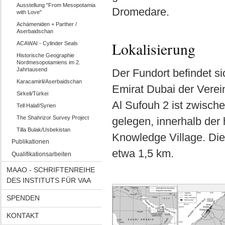
Ausstellung "From Mesopotamia
Dromedare.
with Love"
Achämeniden + Parther /
Aserbaidschan
Lokalisierung
ACAWAI - Cylinder Seals
Historische Geographie
Nordmesopotamiens im 2.
Jahrtausend
Der Fundort befindet s
Karacamirli/Aserbaidschan
Emirat Dubai der Verei
Sirkeli/Türkei
Al Sufouh 2 ist zwisch
Tell Halaf/Syrien
The Shahrizor Survey Project
gelegen, innerhalb der 
Tilla Bulak/Usbekistan
Knowledge Village. Die
Publikationen
etwa 1,5 km.
Qualifikationsarbeiten
MAAO - SCHRIFTENREIHE
DES INSTITUTS FÜR VAA
SPENDEN
KONTAKT