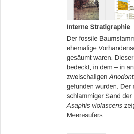
Interne Stratigraphie
Der fossile Baumstamm
ehemalige Vorhandense
gesäumt waren. Dieser
bedeckt, in dem – in a
zweischaligen
Anodonti
gefunden wurden. Der n
schlammiger Sand der 
Asaphis violascens
zei
Meeresufers.