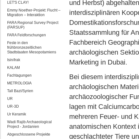
und Herbst) abgehalten
LET'S CLAY!
Emmy Noether-Projekt: Flucht –
interdisziplinären Koop
Migration – Interaktion
Domestikationsforschu
FARA Regional Survey Project
(FARSUP)
Staatssammlung für An
FARA Feldforschungen
Fachbereich Geographie
Feste in den
frühbronzezeitlichen
archäologischen Sekti
Stadtstaaten Mesopotamiens
Isin/Irak
Marketing in Dubai.
KALAM
Bei diesem interdiszip
Fachtagungen
METROLOGIA
archäologischen Materi
Tall Bazi/Syrien
archäozoologischer Fu
UR
lagen mit Calciumcarbo
UR-3D
Ur Keramik
mehreren Feuer- und K
Wadi Rajib Archaeological
anatomischen Kontext i
Project - Jordanien
Abgeschlossene Projekte
geschlachteter Tiere un